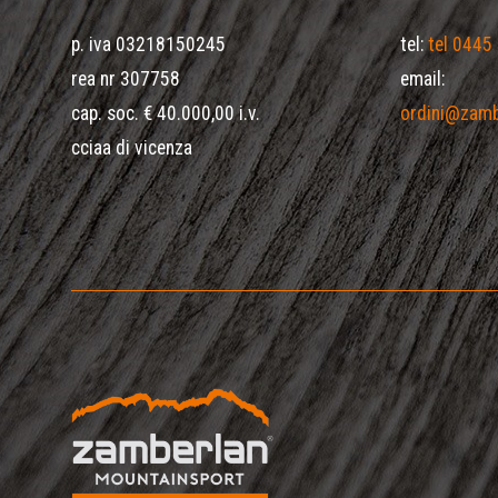
p. iva 03218150245
tel:
tel 0445
rea nr 307758
email:
cap. soc. € 40.000,00 i.v.
ordini@zamb
cciaa di vicenza